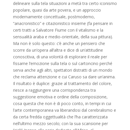
delineare sulla tela situazioni a metà tra certo iconismo
popolare, quasi da arte povera, e un approccio
modernamente concettuale, postmoderno,
“anacronistico” e citazionistico insieme (fa pensare in
certi tratti a Salvatore Fiume con il vitalismo e la
sensualità araba e medio-orientale, della sua pittura).
Ma non è solo questo: c’è anche un pensiero che
scorre da un’opera all’altra e dice di un’attitudine
conoscitiva, di una volontà di esplorare il reale per
fissarne l’emozione sulla tela o sul cartoncino perché
serva anche agli altri, spettatori distratti di un mondo
che reclama attenzione e cui Caruso sa dare un’anima.
Il risultato è duplice: grazie al trattamento del colore,
riesce a raggiungere una corrispondenza tra
suggestione emotiva e ordine della composizione,
cosa questa che non è di poco conto, in tempi in cui
l’arte contemporanea va liberandosi dal cerebralismo e
da certa fredda oggettualità che l’ha caratterizzata
nell’ultimo mezzo secolo; con la sua scansione per