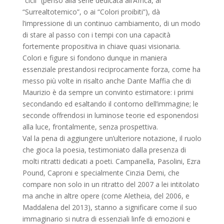
“cicli” (penso alla serie dedicata all’Africa, al
“Surrealtotemico”, o ai “Colori proibiti”), dà
l’impressione di un continuo cambiamento, di un modo
di stare al passo con i tempi con una capacità
fortemente propositiva in chiave quasi visionaria.
Colori e figure si fondono dunque in maniera
essenziale prestandosi reciprocamente forza, come ha
messo più volte in risalto anche Dante Maffia che di
Maurizio è da sempre un convinto estimatore: i primi
secondando ed esaltando il contorno dell’immagine; le
seconde offrendosi in luminose teorie ed esponendosi
alla luce, frontalmente, senza prospettiva.
Val la pena di aggiungere un’ulteriore notazione, il ruolo
che gioca la poesia, testimoniato dalla presenza di
molti ritratti dedicati a poeti. Campanella, Pasolini, Ezra
Pound, Caproni e specialmente Cinzia Demi, che
compare non solo in un ritratto del 2007 a lei intitolato
ma anche in altre opere (come Aletheia, del 2006, e
Maddalena del 2013), stanno a significare come il suo
immaginario si nutra di essenziali linfe di emozioni e