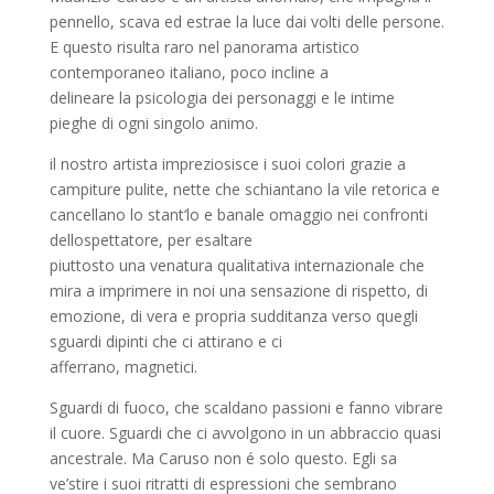
pennello, scava ed estrae la luce dai volti delle persone.
E questo risulta raro nel panorama artistico
contemporaneo italiano, poco incline a
delineare la psicologia dei personaggi e le intime
pieghe di ogni singolo animo.
il nostro artista impreziosisce i suoi colori grazie a
campiture pulite, nette che schiantano la vile retorica e
cancellano lo stant‘lo e banale omaggio nei confronti
dellospettatore, per esaltare
piuttosto una venatura qualitativa internazionale che
mira a imprimere in noi una sensazione di rispetto, di
emozione, di vera e propria sudditanza verso quegli
sguardi dipinti che ci attirano e ci
afferrano, magnetici.
Sguardi di fuoco, che scaldano passioni e fanno vibrare
il cuore. Sguardi che ci avvolgono in un abbraccio quasi
ancestrale. Ma Caruso non é solo questo. Egli sa
ve’stire i suoi ritratti di espressioni che sembrano