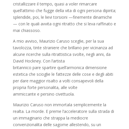
cristallizzare il tempo, quasi a voler rimarcare
quell’attimo che fugge della vita di ogni persona dipinta;
splendide, poi, le lievi torsioni —finemente dinamiche
— con le quali avvita ogni ritratto che si leva raffinato e
mai chiassoso.
A mio avviso, Maurizio Caruso sceglie, per la sua
tavolozza, tinte straniere che brillano per vicinanza ad
alcune ricerche sulla ritrattistica svolte, negli anni, da
David Hockney. Con l’artista
britannico pare spartire quell’armonica dimensione
estetica che scioglie le fattezze delle cose e degli abiti
per dare maggior risalto a volti consapevoli della
propria forte personalita, alle volte
ammiccante e persino civettuola.
Maurizio Caruso non immortala semplicemente la
realta. La morde. E preme l’acceleratore sulla strada di
un immaginario che strappa la mediocre
convenzionalita delle sagome allestendo, su un