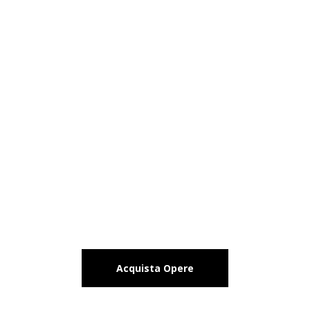
EVENTI
Click
GALLERIA
Contattaci
Acquista Opere